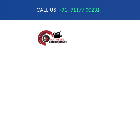
CALL US:
+91- 91177 00231
A Complete Digital Production &
Entertainment Company